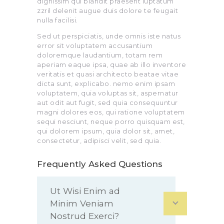
dignissim qui blandit praesent luptatum
zzril delenit augue duis dolore te feugait
nulla facilisi.
Sed ut perspiciatis, unde omnis iste natus
error sit voluptatem accusantium
doloremque laudantium, totam rem
aperiam eaque ipsa, quae ab illo inventore
veritatis et quasi architecto beatae vitae
dicta sunt, explicabo. nemo enim ipsam
voluptatem, quia voluptas sit, aspernatur
aut odit aut fugit, sed quia consequuntur
magni dolores eos, qui ratione voluptatem
sequi nesciunt, neque porro quisquam est,
qui dolorem ipsum, quia dolor sit, amet,
consectetur, adipisci velit, sed quia.
Frequently Asked Questions
Ut Wisi Enim ad
Minim Veniam
Nostrud Exerci?