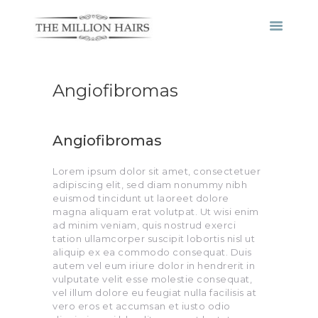
HOME
Angiofibromas
ABOUT HAIR TRANSPLANT
WHY US
Angiofibromas
RESULTS
Lorem ipsum dolor sit amet, consectetuer
adipiscing elit, sed diam nonummy nibh
PRICES/COSTS
euismod tincidunt ut laoreet dolore
magna aliquam erat volutpat. Ut wisi enim
CONTACT
ad minim veniam, quis nostrud exerci
tation ullamcorper suscipit lobortis nisl ut
aliquip ex ea commodo consequat. Duis
autem vel eum iriure dolor in hendrerit in
vulputate velit esse molestie consequat,
vel illum dolore eu feugiat nulla facilisis at
vero eros et accumsan et iusto odio